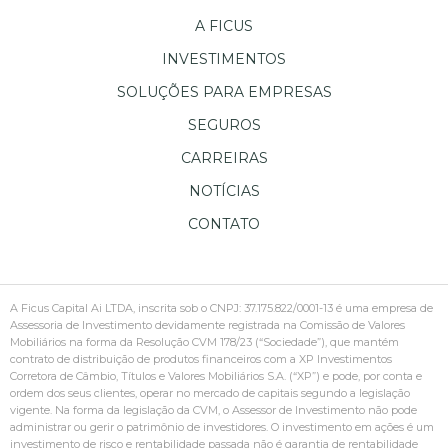
A FICUS
INVESTIMENTOS
SOLUÇÕES PARA EMPRESAS
SEGUROS
CARREIRAS
NOTÍCIAS
CONTATO
A Ficus Capital Ai LTDA, inscrita sob o CNPJ: 37.175.822/0001-13 é uma empresa de
Assessoria de Investimento devidamente registrada na Comissão de Valores
Mobiliários na forma da Resolução CVM 178/23 (“Sociedade”), que mantém
contrato de distribuição de produtos financeiros com a XP Investimentos
Corretora de Câmbio, Títulos e Valores Mobiliários S.A. (“XP”) e pode, por conta e
ordem dos seus clientes, operar no mercado de capitais segundo a legislação
vigente. Na forma da legislação da CVM, o Assessor de Investimento não pode
administrar ou gerir o patrimônio de investidores. O investimento em ações é um
investimento de risco e rentabilidade passada não é garantia de rentabilidade