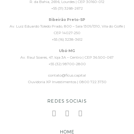
R. da Bahia, 2696, Lourdes | CEP 30160-012
+55 (31) 3268-2672
Ribeirão Preto-SP
Av. Luiz Eduardo Toledo Prado, 800 – Sala 1309/1310, Vila do Golfe |
CEP 14027-250
+55 (16) 3238-3612
Ubá-MG
Av. Raul Soares, 47, loja 3A – Centro | CEP 36.500-067
+55 (32) 98700-2800
contato@ficus.capital
Ouvidoria XP Investimentos | 0800 722 3730
REDES SOCIAIS
HOME