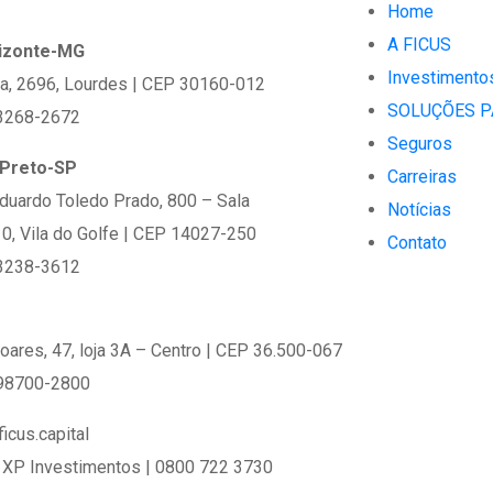
Home
A FICUS
rizonte-MG
Investimento
ia, 2696, Lourdes | CEP 30160-012
SOLUÇÕES P
 3268-2672
Seguros
 Preto-SP
Carreiras
Eduardo Toledo Prado, 800 – Sala
Notícias
, Vila do Golfe | CEP 14027-250
Contato
 3238-3612
Soares, 47, loja 3A – Centro | CEP 36.500-067
 98700-2800
icus.capital
 XP Investimentos | 0800 722 3730