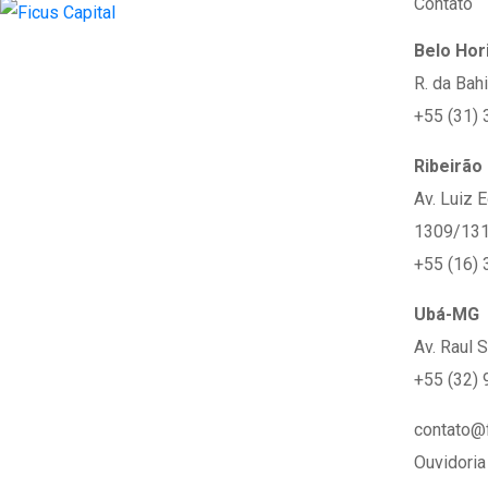
Contato
Belo Ho
R. da Bah
+55 (31)
Ribeirão
Av. Luiz 
1309/1310
+55 (16)
Ubá-MG
Av. Raul 
+55 (32)
contato@f
Ouvidoria