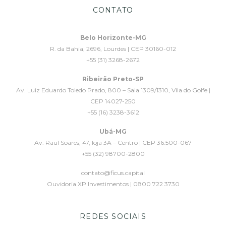
CONTATO
Belo Horizonte-MG
R. da Bahia, 2696, Lourdes | CEP 30160-012
+55 (31) 3268-2672
Ribeirão Preto-SP
Av. Luiz Eduardo Toledo Prado, 800 – Sala 1309/1310, Vila do Golfe |
CEP 14027-250
+55 (16) 3238-3612
Ubá-MG
Av. Raul Soares, 47, loja 3A – Centro | CEP 36.500-067
+55 (32) 98700-2800
contato@ficus.capital
Ouvidoria XP Investimentos | 0800 722 3730
REDES SOCIAIS