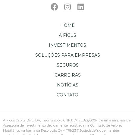
HOME
A FICUS
INVESTIMENTOS
SOLUÇÕES PARA EMPRESAS
SEGUROS
CARREIRAS
NOTÍCIAS
CONTATO
A Ficus Capital Ai LTDA, inscrita sob o CNPJ: 37.175.822/0001-13 é uma empresa de
Assessoria de Investimento devidamente registrada na Comissão de Valores
Mobiliários na forma da Resolução CVM 178/23 (“Sociedade”), que mantém