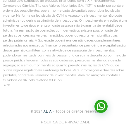
contrato de distribuição de produtos financeiros com a XP Investimentos
Corretora de Câmbio, Títulos e Valores Mobiliários S.A. (“XP”) e pode, por conta e
ordem dos seus clientes, operar no mercado de capitais segundo a legislação
vigente. Na forma da legislação da CVM, o Assessor de Investimento não pode
administrar ou gerir o patrimônio de investidores. O investimento em ações é um
investimento de risco e rentabilidade passada não é garantia de rentabilidade
futura. Na realização de operações com derivativos existe a possibilidade de
perdas superiores aos valores investidos, podendo resultar em significativas
perdas patrimoniais. A Sociedade poderá exercer atividades complementares
relacionadas aos mercados financeiro, securitário, de previdência e capitalização,
desde que não conflitem com a atividade de assessoria de investimentos,
podendo ser realizada por meio da pessoa jurídica acima descrita ou por meio de
pessoa jurídica terceira. Todas as atividades são prestadas mantendo a devida
segregação e em cumprimento ao quanto previsto nas regras da CVM ou de
outros órgãos reguladores e autorreguladores. Para informações e dúvidas sobre
produtos, contate seu assessor de investimentos. Para reclamações, contate a
Ouvidoria da XP pelo telefone 0800 722
3730.
© 2024
A
LTA –
Todos os direitos reservados.
POLITICA DE PRIVACIDADE